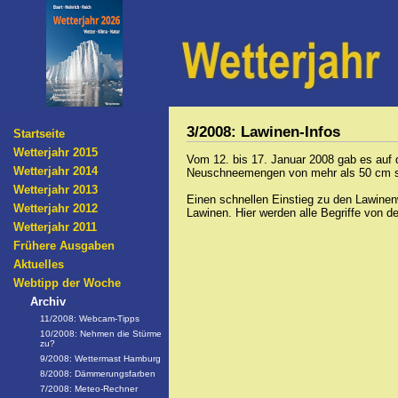
3/2008: Lawinen-Infos
Startseite
Wetterjahr 2015
Vom 12. bis 17. Januar 2008 gab es auf d
Wetterjahr 2014
Neuschneemengen von mehr als 50 cm sti
Wetterjahr 2013
Einen schnellen Einstieg zu den Lawinen
Wetterjahr 2012
Lawinen. Hier werden alle Begriffe von 
Wetterjahr 2011
Frühere Ausgaben
Aktuelles
Webtipp der Woche
Archiv
11/2008: Webcam-Tipps
10/2008: Nehmen die Stürme
zu?
9/2008: Wettermast Hamburg
8/2008: Dämmerungsfarben
7/2008: Meteo-Rechner