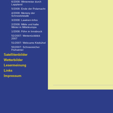
6/2008: Winterreise durch
Lappland
5/2008: Ende der Polarnacht
4/2008: Memory der
Schneekristalle
3/2008: Lawinen-Infos
2/2008: Milde und kalte
Winter in Mitteleuropa
1/2008: Föhn in Innsbruck
52/2007: Wetterrückblick
2007
51/2007: Webcams Kitzbühel
50/2007: Schneereicher
Frühwinter
Satellitenbilder
Wetterbilder
Lesermeinung
Links
Impressum