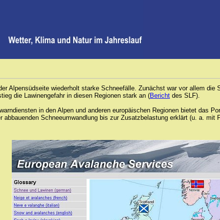
er Alpensüdseite wiederholt starke Schneefälle. Zunächst war vor allem die S
eg die Lawinengefahr in diesen Regionen stark an (
Bericht
des SLF).
warndiensten in den Alpen und anderen europäischen Regionen bietet das Po
der abbauenden Schneeumwandlung bis zur Zusatzbelastung erklärt (u. a. mit 