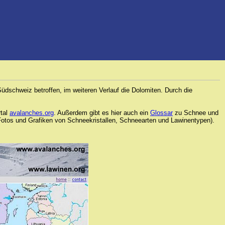
üdschweiz betroffen, im weiteren Verlauf die Dolomiten. Durch die
rtal
avalanches.org
. Außerdem gibt es hier auch ein
Glossar
zu Schnee und
Fotos und Grafiken von Schneekristallen, Schneearten und Lawinentypen).