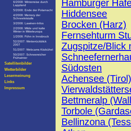
Hamburger Haf
6/2008: Winterreise durch
Lappland
Hiddensee
5/2008: Ende der Polarnacht
4/2008: Memory der
Schneekristalle
Brocken (Harz)
3/2008: Lawinen-Infos
2/2008: Milde und kalte
Winter in Mitteleuropa
Fernsehturm Stu
1/2008: Föhn in Innsbruck
52/2007: Wetterrückblick
Zugspitze/Blick
2007
51/2007: Webcams Kitzbühel
Schneefernerhau
50/2007: Schneereicher
Frühwinter
Satellitenbilder
Südosten
Wetterbilder
Achensee (Tirol
Lesermeinung
Links
Vierwaldstätter
Impressum
Bettmeralp (Wall
Torbole (Gardas
Bellinzona (Tess