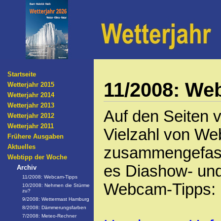
Startseite
11/2008: We
Wetterjahr 2015
Wetterjahr 2014
Wetterjahr 2013
Auf den Seiten 
Wetterjahr 2012
Wetterjahr 2011
Vielzahl von We
Frühere Ausgaben
Aktuelles
zusammengefass
Webtipp der Woche
es Diashow- und 
Archiv
11/2008: Webcam-Tipps
Webcam-Tipps:
10/2008: Nehmen die Stürme
zu?
9/2008: Wettermast Hamburg
8/2008: Dämmerungsfarben
7/2008: Meteo-Rechner